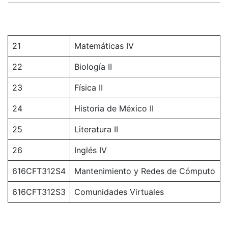
21
Matemáticas IV
22
Biología II
23
Física II
24
Historia de México II
25
Literatura II
26
Inglés IV
616CFT312S4
Mantenimiento y Redes de Cómputo
616CFT312S3
Comunidades Virtuales