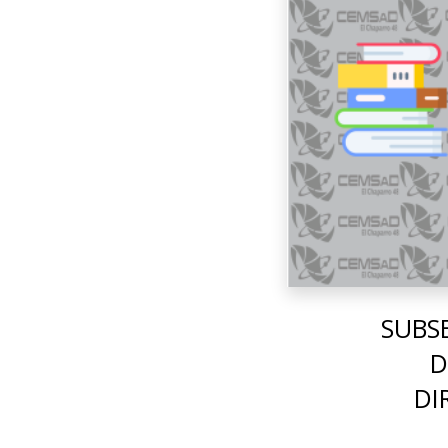
SUBS
D
DI