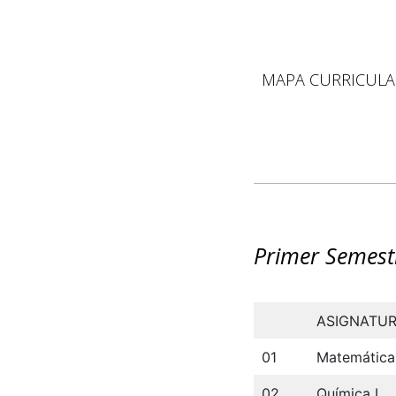
MAPA CURRICULA
Primer Semest
ASIGNATU
01
Matemáticas
02
Química I