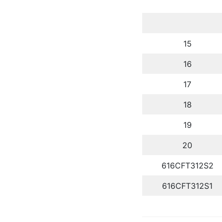
15
16
17
18
19
20
616CFT312S2
616CFT312S1