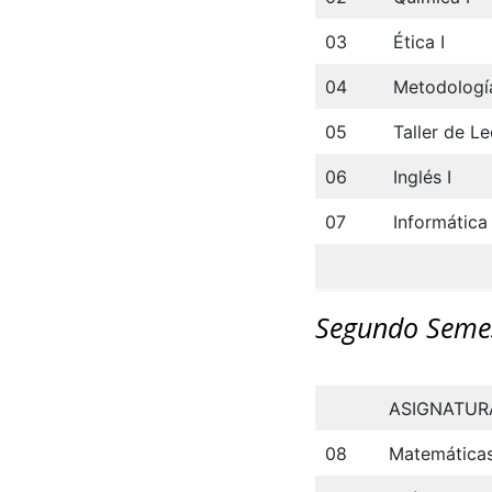
03
Ética I
04
Metodología
05
Taller de L
06
Inglés I
07
Informática 
Segundo Seme
ASIGNATUR
08
Matemáticas