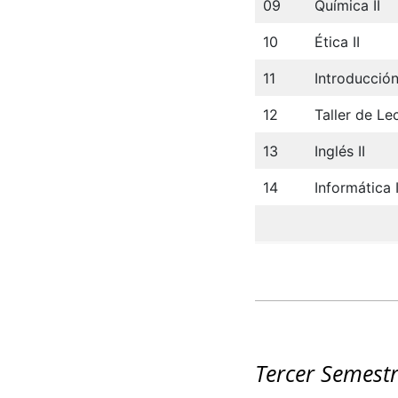
09
Química II
10
Ética II
11
Introducción
12
Taller de Le
13
Inglés II
14
Informática I
Tercer Semest