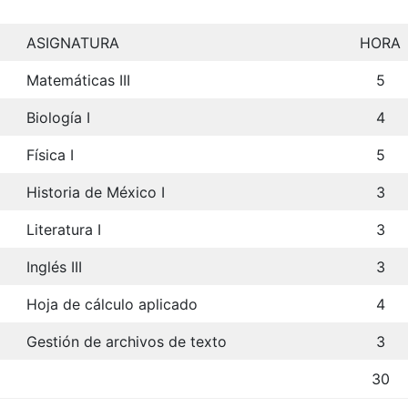
ASIGNATURA
HORA
Matemáticas III
5
Biología I
4
Física I
5
Historia de México I
3
Literatura I
3
Inglés III
3
Hoja de cálculo aplicado
4
Gestión de archivos de texto
3
30