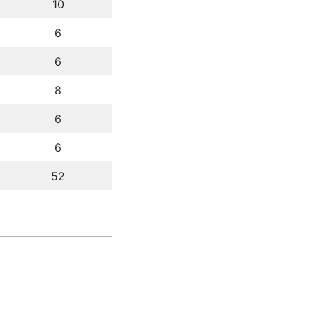
10
6
6
8
6
6
52