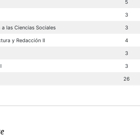
5
3
 a las Ciencias Sociales
3
ctura y Redacción II
4
3
I
3
26
re