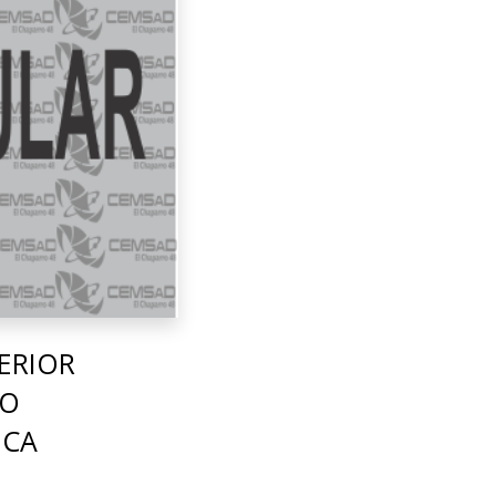
ERIOR
TO
ICA