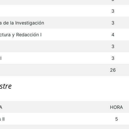
3
 de la Investigación
3
ectura y Redacción I
4
3
I
3
26
stre
A
HORA
 II
5