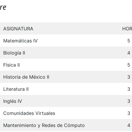
re
ASIGNATURA
HO
Matemáticas IV
5
Biología II
4
Física II
5
Historia de México II
3
Literatura II
3
Inglés IV
3
Comunidades Virtuales
3
Mantenimiento y Redes de Cómputo
4