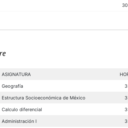
30
re
ASIGNATURA
HO
Geografía
3
Estructura Socioeconómica de México
3
Calculo diferencial
3
Administración I
3